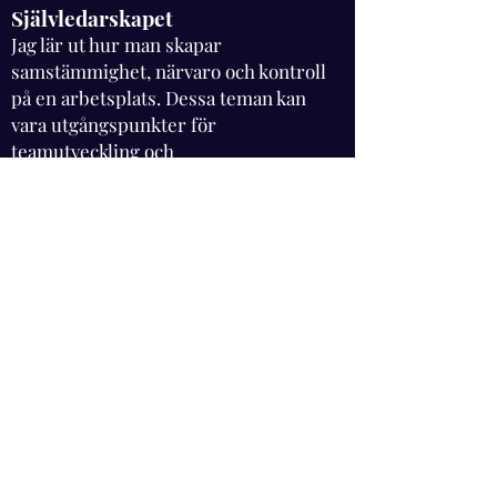
Självledarskapet
Jag lär ut hur man skapar
samstämmighet, närvaro och kontroll
på en arbetsplats. Dessa teman kan
vara utgångspunkter för
teamutveckling och
teambuildingsdagar.
Organisation- hur kan man skapa
förbättringar?
Jag delar med mig av en metod som alla kan
använda och på kort tid åstadkomma resultat.
Kontakta mig
för prisuppgifter samt
bokning.
KONTAKTA MIG
"Karin Jordås har hållit många
föreläsningar hos oss på SEB. Alltid
inspirerande och väldigt uppskattat.
Karin har ett stort kunnande och ett