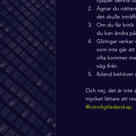
hjälper denna t
Ägnar du nättern
det skulle inträf
Om du får kritik 
du kan ändra på
Gliringar verkar
som inte går at
ofta kommer med 
säg ifrån.
Ibland behöver d
Och nej, det är inte 
mycket lättare att r
#kvinnligtledarskap