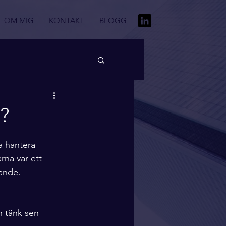
OM MIG
KONTAKT
BLOGG
r?
a hantera 
arna var ett 
nande.
h tänk sen 