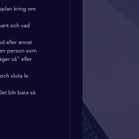
splan kring om 
 sant och vad 
d eller annat 
 en person som 
ger så” eller 
och sluta le.
et blir bara så 