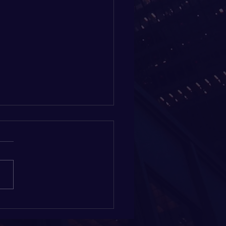
u bra på att ta emot
m och fira egen