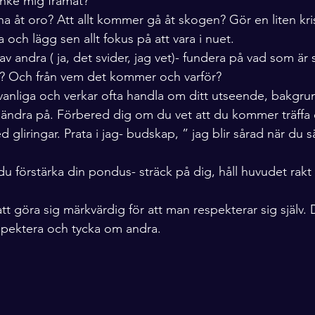
anke mig framåt?
a åt oro? Att allt kommer gå åt skogen? Gör en liten kri
fa och lägg sen allt fokus på att vara i nuet.
av andra ( ja, det svider, jag vet)- fundera på vad som är
? Och från vem det kommer och varför?
 vanliga och verkar ofta handla om ditt utseende, bakgrun
t ändra på. Förbered dig om du vet att du kommer träffa
gliringar. Prata i jag- budskap, ” jag blir sårad när du sä
u förstärka din pondus- sträck på dig, håll huvudet rakt 
att göra sig märkvärdig för att man respekterar sig själv. D
espektera och tycka om andra. 