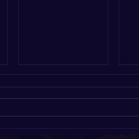
Hatten av!
Är d
berö