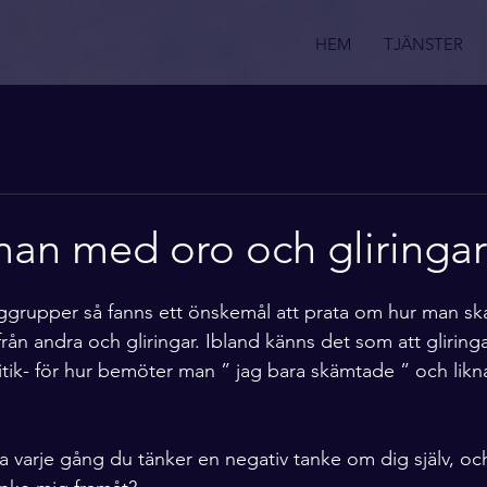
HEM
TJÄNSTER
man med oro och gliringa
ggrupper så fanns ett önskemål att prata om hur man sk
ik från andra och gliringar. Ibland känns det som att gliring
itik- för hur bemöter man ” jag bara skämtade ” och lik
a varje gång du tänker en negativ tanke om dig själv, oc